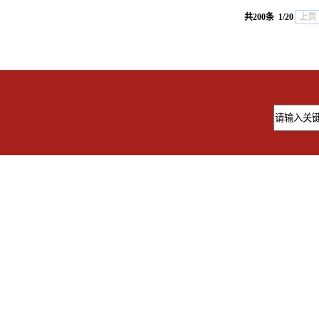
共200条
1/20
上页