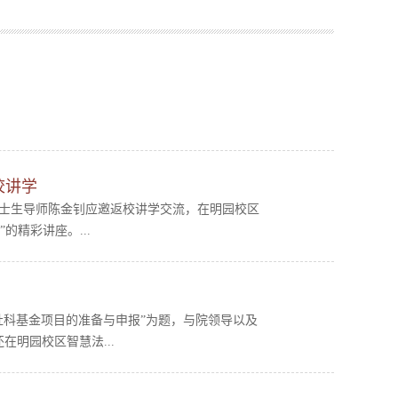
校讲学
、博士生导师陈金钊应邀返校讲学交流，在明园校区
的精彩讲座。...
家社科基金项目的准备与申报”为题，与院领导以及
在明园校区智慧法...