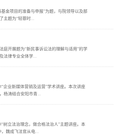
社科基金项目的准备与申报”为题，与院领导以及部
题为“轻罪时...
慧法庭开展题为“新民事诉讼法的理解与适用”的学
法律专业全体学...
作“企业新媒体营销及运营”学术讲座。本次讲座
杨涛结合安阳市青...
作“树立法治理念，做合格法治人”主题讲座。本
，魏成飞法官从电...