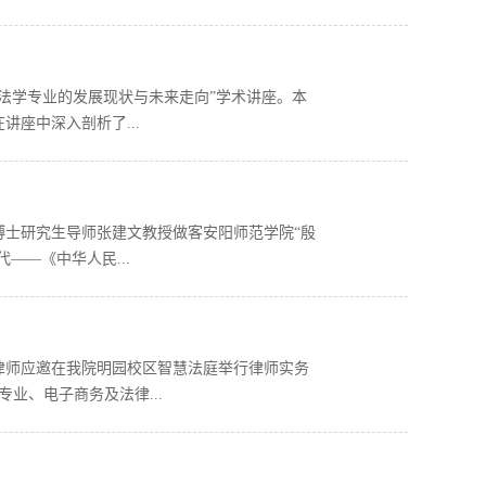
“法学专业的发展现状与未来走向”学术讲座。本
讲座中深入剖析了...
、博士研究生导师张建文教授做客安阳师范学院“殷
——《中华人民...
军律师应邀在我院明园校区智慧法庭举行律师实务
业、电子商务及法律...