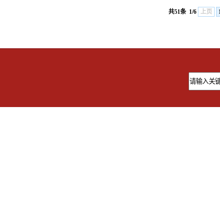
共51条
1/6
上页