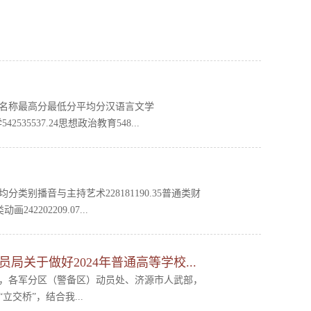
业名称最高分最低分平均分汉语言文学
542535537.24思想政治教育548...
类别播音与主持艺术228181190.35普通类财
242202209.07...
局关于做好2024年普通高等学校...
，各军分区（警备区）动员处、济源市人武部，
交桥”，结合我...