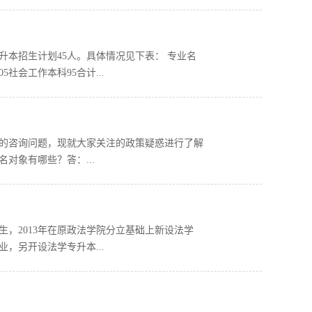
专升本招生计划45人。具体情况见下表： 专业名
社会工作本科95合计...
策的咨询问题，现就大家关注的政策疑惑进行了解
对象有哪些？答：...
招生，2013年在原政法学院分立基础上新设法学
，另开设法学专升本...